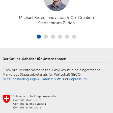
Bewilligungsaufgaben speditiv und
Behörden durch die Nutzung
ganzheitlich bequem vom Büro aus
technischer Mittel willkommene
getätigt werden können.»
Erleichterungen.»
Vanessa J. Jenni, Geschäftsführerin Schweiz.
Michael Birrer, Innovation & Co-Creation
Treuhänderverband TREUHAND|SUISSE
Startzentrum Zürich
Michael Tschirky, Verbandspräsident der
Schweizerischen Elektro-Installationsfirmen VSEI
Armin Baumann, CEO KMU SWISS AG
Marc Käppeli, Geschäftsführer Blasercafé
Erich Herzog, Stv. Leiter Wettbewerb &
Der Online-Schalter für Unternehmen
Regulatorisches economiesuisse
2026 Alle Rechte vorbehalten. EasyGov ist eine eingetragene
Marke des Staatssekretariats für Wirtschaft SECO.
Nutzungsbedingungen
,
Datenschutz
und
Impressum