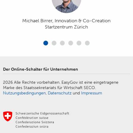
Bewilligungsaufgaben speditiv und
Behörden durch die Nutzung
ganzheitlich bequem vom Büro aus
technischer Mittel willkommene
getätigt werden können.»
Erleichterungen.»
Vanessa J. Jenni, Geschäftsführerin Schweiz.
Michael Birrer, Innovation & Co-Creation
Treuhänderverband TREUHAND|SUISSE
Startzentrum Zürich
Michael Tschirky, Verbandspräsident der
Schweizerischen Elektro-Installationsfirmen VSEI
Armin Baumann, CEO KMU SWISS AG
Marc Käppeli, Geschäftsführer Blasercafé
Erich Herzog, Stv. Leiter Wettbewerb &
Der Online-Schalter für Unternehmen
Regulatorisches economiesuisse
2026 Alle Rechte vorbehalten. EasyGov ist eine eingetragene
Marke des Staatssekretariats für Wirtschaft SECO.
Nutzungsbedingungen
,
Datenschutz
und
Impressum